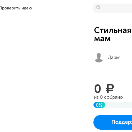
Проверить идею
Стильная
мам
Дарья
0
a
из 0 собрано
0%
До цели
Проект начался и 
Поддер
в воскресенье 27 а