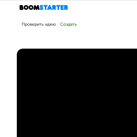
Проверить идею
Создать