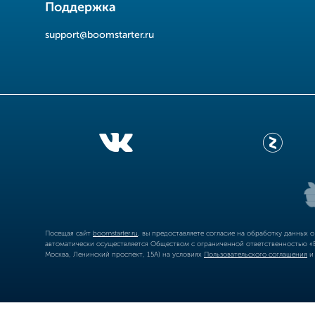
Поддержка
support@boomstarter.ru
Посещая сайт
boomstarter.ru
, вы предоставляете согласие на обработку данных 
автоматически осуществляется Обществом с ограниченной ответственностью «Б
Москва, Ленинский проспект, 15А) на условиях
Пользовательского соглашения