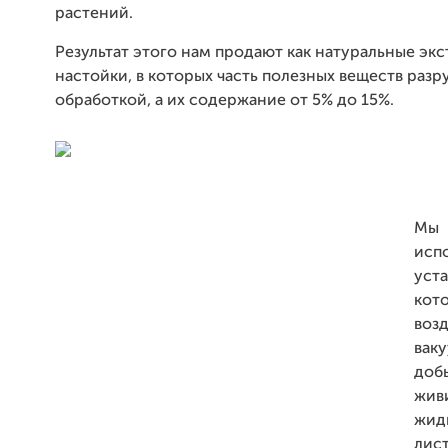
растений.
Результат этого нам продают как натуральные экс
настойки, в которых часть полезных веществ раз
обработкой, а их содержание от 5% до 15%.
М
исп
ус
ко
воз
вак
доб
жив
жи
лис