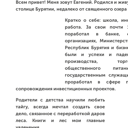
Всем привет! Меня зовут Евгений.
Р
одился и живу
столице Бурятии, недалеко от священного озера
Кратко о себе: школа, инс
работа. За свои почти 
поработал в банке, о
организациях, Министерс
Республик Бурятия и бизне
были и успехи и паде
производства, т
общественного питан
государственным служащ
проработал в сфере 
сопровождения инвестиционных проектов.
Родители с детства научили любить
тайгу, всегда мечтал создать свое
дело, связанное с переработкой даров
леса. Книги и лес мои главные
увлечения.