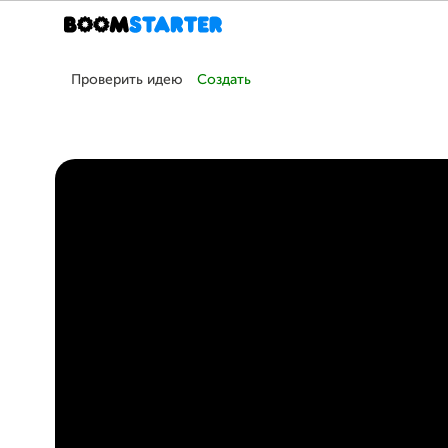
Проверить идею
Создать