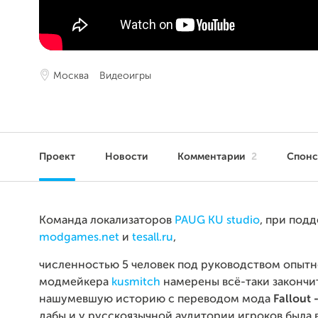
Москва
Видеоигры
Проект
Новости
Комментарии
2
Спон
Команда локализаторов
PAUG KU studio
, при под
modgames.net
и
tesall.ru
,
численностью 5 человек под руководством опытн
модмейкера
kusmitch
намерены всё-таки закончи
нашумевшую историю с переводом мода
Fallout 
дабы и у русскоязычной аудитории игроков была