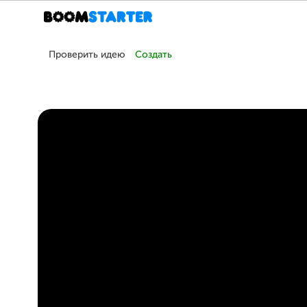
Проверить идею
Создать