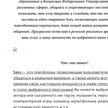
образование в Казанском Федеральном Университет
различных сферах, общаясь в существующих мессен
понимать, что хочу творить и созидать что-то но
посетила идея стартапа Syas,
позволяющее инач
повседневным перепискам, дать новый виток развит
общению. Программа позволит в режиме реального в
ваш голос и вашу внешность на выбранного вами
Что это такое?
Says
— это платформа, позволяющая пользовател
общаться в реальном времени, а также делать фот
заменяя свою настоящую внешность и даже голос
и голос выбранного персонажа!
Вы можете выбрат
актера или сыгранного им героя, музыканта, перс
компьютерной игры, комикса, мультфильма, реал
историческую личность и т.д.