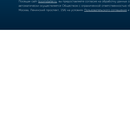
Посещая сайт
boomstarter.ru
, вы предоставляете согласие на обработку данных 
автоматически осуществляется Обществом с ограниченной ответственностью «Б
Москва, Ленинский проспект, 15А) на условиях
Пользовательского соглашения