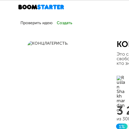
Проверить идею
Создать
КО
Это с
свобо
кто з
3
из 30
1%