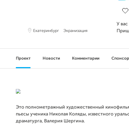
Зав
У вас
Екатеринбург
Экранизация
Приш
Проект
Новости
Комментарии
Спонсо
Это полнометражный художественный кинофильм
пьесы ученика Николая Коляды, известного ураль
драматурга, Валерия Шергина.