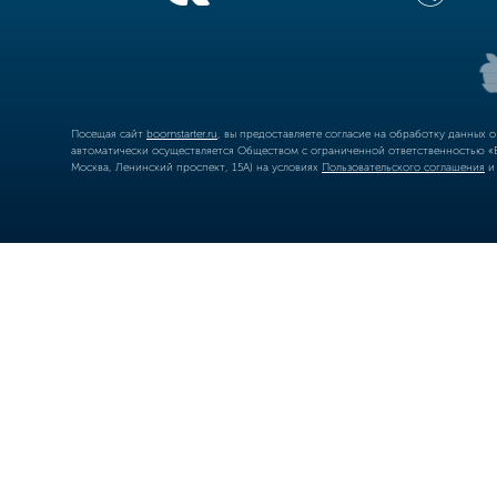
Посещая сайт
boomstarter.ru
, вы предоставляете согласие на обработку данных 
автоматически осуществляется Обществом с ограниченной ответственностью «Б
Москва, Ленинский проспект, 15А) на условиях
Пользовательского соглашения