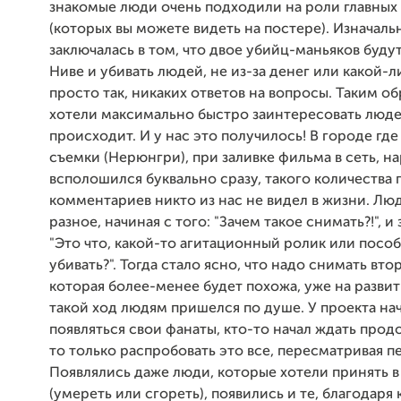
знакомые люди очень подходили на роли главных
(которых вы можете видеть на постере). Изначаль
заключалась в том, что двое убийц-маньяков будут
Ниве и убивать людей, не из-за денег или какой-л
просто так, никаких ответов на вопросы. Таким о
хотели максимально быстро заинтересовать людей
происходит. И у нас это получилось! В городе гд
съемки (Нерюнгри), при заливке фильма в сеть, н
всполошился буквально сразу, такого количества
комментариев никто из нас не видел в жизни. Лю
разное, начиная с того: "Зачем такое снимать?!", и 
"Это что, какой-то агитационный ролик или посо
убивать?". Тогда стало ясно, что надо снимать вто
которая более-менее будет похожа, уже на разви
такой ход людям пришелся по душе. У проекта на
появляться свои фанаты, кто-то начал ждать продо
то только распробовать это все, пересматривая п
Появлялись даже люди, которые хотели принять в
(умереть или сгореть), появились и те, благодаря