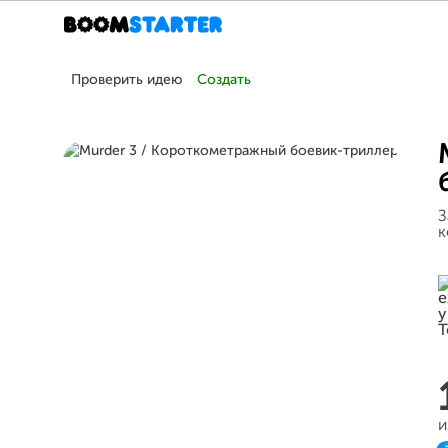
Проверить идею
Создать
З
к
и