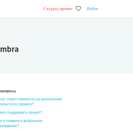
Создать проект
Войти
Embra
 вопросы
есет ответственность за выполнение
тельств по проекту?
 могу поддержать проект?
ли я поменять выбранное
граждение?