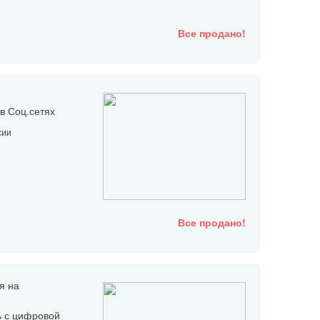
Все продано!
в Соц.сетях
сии
Все продано!
я на
ь с цифровой