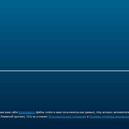
ении вами сайта
boomstarter.ru
(файлы cookie и иные пользовательские данные), сбор которых автоматиче
Ленинский проспект, 15А) на условиях
Пользовательского соглашения
и
Политики обработки персональ