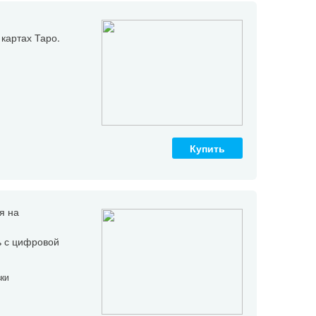
картах Таро.
Купить
я на
ь с цифровой
вки