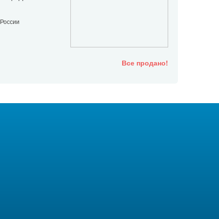
 России
Все продано!