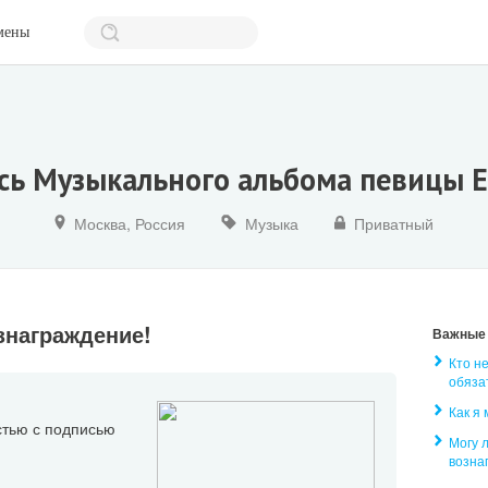
мены
сь Музыкального альбома певицы 
Москва, Россия
Музыка
Приватный
знаграждение!
Важные
Кто н
обяза
Как я
стью с подписью
Могу 
возна