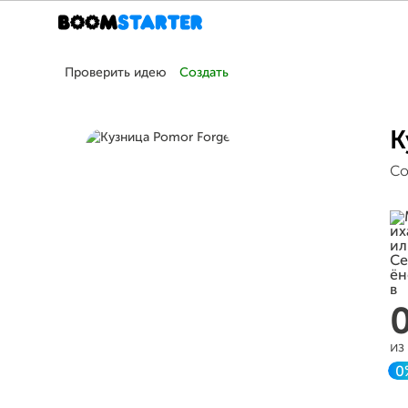
Проверить идею
Создать
К
Со
из
0