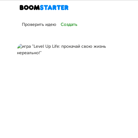
Проверить идею
Создать