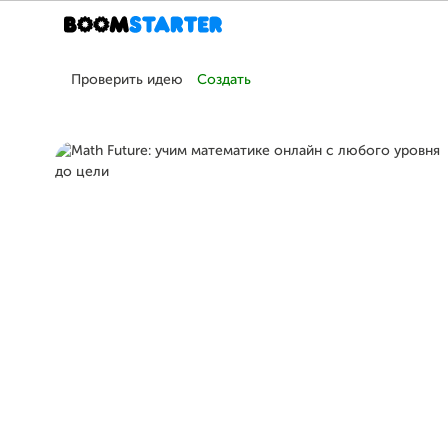
Проверить идею
Создать