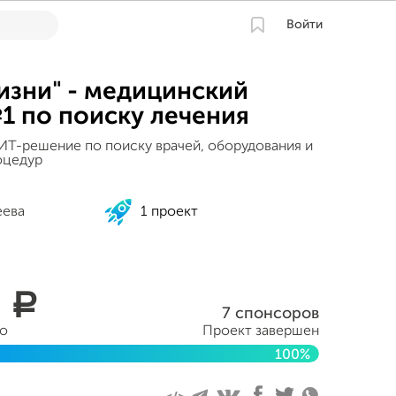
Войти
изни" - медицинский
1 по поиску лечения
Т-решение по поиску врачей, оборудования и
оцедур
еева
1 проект
0
a
7 спонсоров
но
Проект завершен
100%
бря 2021