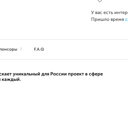
У вас есть инте
Пришло время
с
понсоры
7
F.A.Q
кает уникальный для России проект в сфере
я каждый.