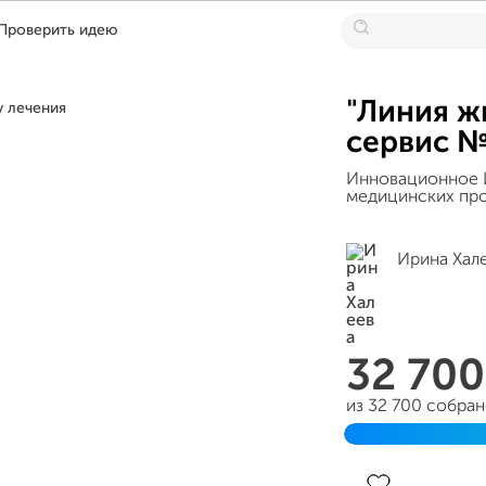
Проверить идею
"Линия ж
сервис №
Инновационное И
медицинских пр
Ирина Хал
32 70
из 32 700 собра
Завершён 12 ноя