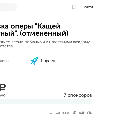
Войти
ка оперы "Кащей
ный". (отмененный)
кль со всеми любимыми и известными каждому
етства.
лина
1 проект
a
7 спонсоров
ано