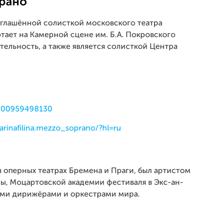
рано
глашённой солисткой московского театра
тает на Камерной сцене им. Б.А. Покровского
тельность, а также является солисткой Центра
0000959498130
rinafilina.mezzo_soprano/?hl=ru
 оперных театрах Бремена и Праги, был артистом
, Моцартовской академии фестиваля в Экс-ан-
ыми дирижёрами и оркестрами мира.