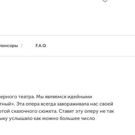
понсоры
7
F.A.Q
ерного театра. Мы являемся идейными
ый». Эта опера всегда завораживала нас своей
ой сказочного сюжета. Ставят эту оперу не так
узыку услышало как можно большее число