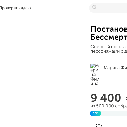
Проверить идею
Постанов
Бессмерт
Оперный спекта
персонажами с д
Марина Фи
9 400
из 500 000 собр
1%
До цели