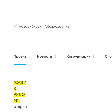
Новосибирск
Оборудование
Проект
Новости
3
Комментарии
1
Сп
"САДИ
К
РЯДО
М"
-
открыт