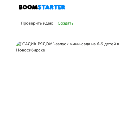
Проверить идею
Создать