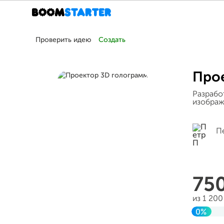
Проверить идею
Создать
Про
Разрабо
изображ
П
75
из 1 20
0%
Заверш