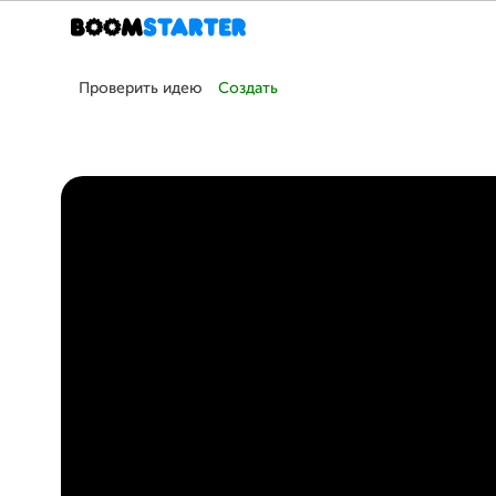
Проверить идею
Создать