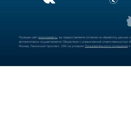
Посещая сайт
boomstarter.ru
, вы предоставляете согласие на обработку данных 
автоматически осуществляется Обществом с ограниченной ответственностью «Б
Москва, Ленинский проспект, 15А) на условиях
Пользовательского соглашения