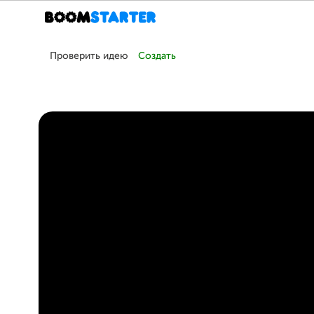
Проверить идею
Создать