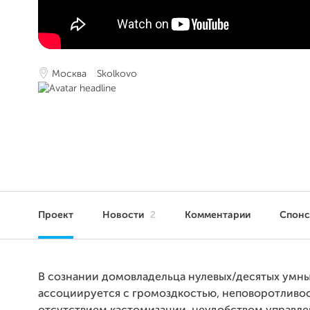
Москва
Skolkovo
Проект
Новости
2
Комментарии
Спон
В сознании домовладельца нулевых/десятых умн
ассоциируется с громоздкостью, неповоротливо