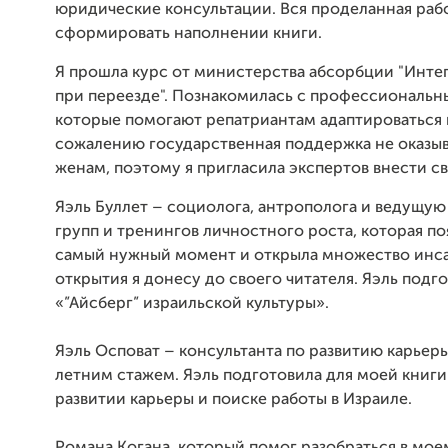
юридические консультации. Вся проделанная раб
сформировать наполнении книги.
Я прошла курс от министерства абсорбции "Инте
при переезде". Познакомилась с профессиональн
которые помогают репатриантам адаптироваться в
сожалению государственная поддержка не оказыв
женам, поэтому я пригласила экспертов внести св
Яэль Буллет – социолога, антрополога и ведущу
групп и тренингов личностного роста, которая п
самый нужный момент и открыла множество инса
открытия я донесу до своего читателя. Яэль подго
«”Айсберг” израильской культуры».
Яэль Осповат
–
консультанта по развитию карьер
летним стажем. Яэль подготовила для моей книг
развитии карьеры и поиск
е
работы в Израиле.