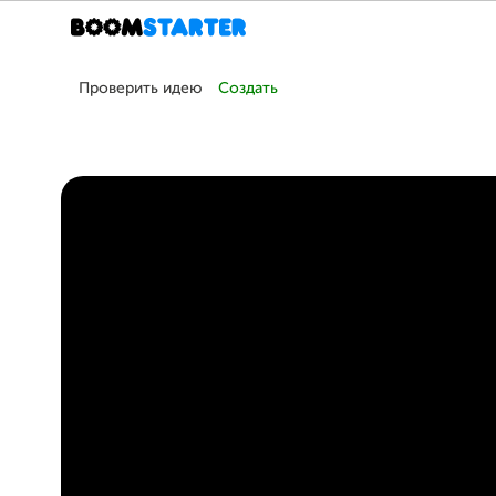
Проверить идею
Создать