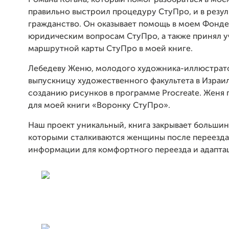
Романа Когана, который помог
разобраться в мое
правильно выстроил процедуру СтуПро
,
и в резул
гражданство. Он оказывает помощь в моем
Ф
онде
юридическим вопросам СтуПро
, а
также принял у
маршрутной карт
ы
СтуПро
в моей книге
.
Лебедеву Женю, молодого художника
-
иллюстрато
выпускницу
художественн
ого
факультет
а
в Израи
созданию рисунков
в программе Procreate. Женя
для моей книги «Воронку СтуПро».
Наш проект уникальный, книга закрывает большин
которыми сталкиваются женщины после переезда
информации для комфортного переезда и адаптац