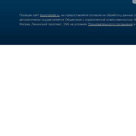
Посещая сайт
boomstarter.ru
, вы предоставляете согласие на обработку данных 
автоматически осуществляется Обществом с ограниченной ответственностью «Б
Москва, Ленинский проспект, 15А) на условиях
Пользовательского соглашения