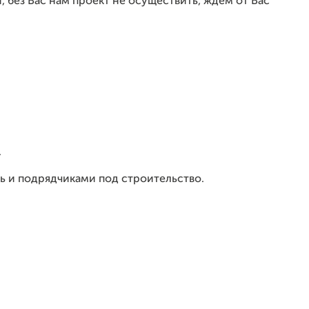
 без Вас нам проект не осуществить, ждём от Вас
.
ь и подрядчиками под строительство.