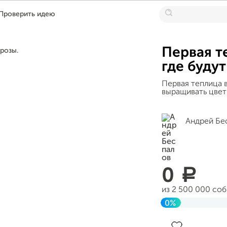
Проверить идею
Первая т
где будут
Первая теплица 
выращивать цвет
Андрей Бе
0
a
из 2 500 000 со
0%
Завершен 08 янв