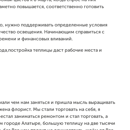
жай цветов к 8 марта, когда спрос на них
заметно повышается, соответственно готовить
но, нужно поддерживать определенные условия
ичество освещения. Начинающим справиться с
времени и финансовых вливаний.
ода,постройка теплицы даст рабочие места и
умали чем нам заняться и пришла мысль выращивать
 жена флорист. Мы стали торговать на себя, я
естал заниматься ремонтом и стал торговать, а
ем городе Алатыре, большую теплицу на две тысячи