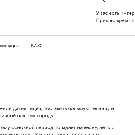
У вас есть инте
Пришло время
с
понсоры
F.A.Q
женой давняя идея, поставить большую теплицу и
зничной нашему городу.
тому основной период попадает на весну, лето и