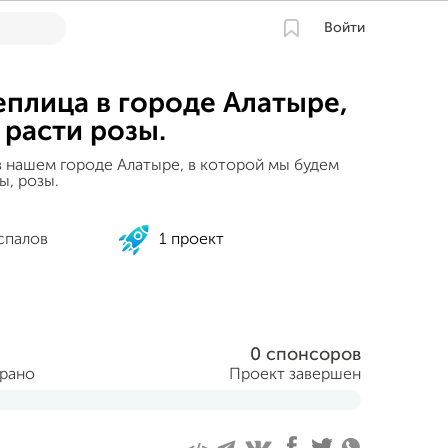
Войти
еплица в городе Алатыре,
 расти розы.
в нашем городе Алатыре, в которой мы будем
ы, розы.
спалов
1 проект
0 спонсоров
брано
Проект завершен
аря 2022