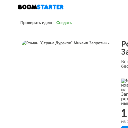
Проверить идею
Создать
Р
З
Ве
бе
1
из