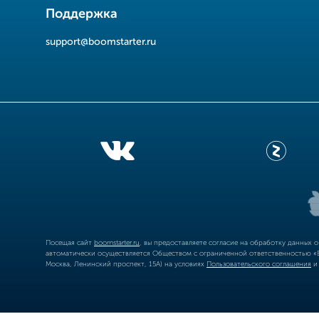
Поддержка
support@boomstarter.ru
Посещая сайт
boomstarter.ru
, вы предоставляете согласие на обработку данных 
автоматически осуществляется Обществом с ограниченной ответственностью «Б
Москва, Ленинский проспект, 15А) на условиях
Пользовательского соглашения