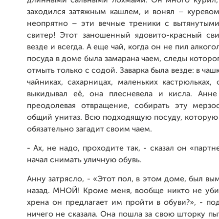
длинными сальными лохмами. Он много курил, 
заходился затяжным кашлем, и вонял – куревом
неопрятно – эти вечные треники с вытянутыми
свитер! Этот заношенный ядовито-красный св
везде и всегда. А еще чай, когда он не пил алкогол
посуда в доме была замарана чаем, следы котор
отмыть только с содой. Заварка была везде: в чаш
чайниках, сахарницах, маленьких кастрюльках,
выкидывал её, она плесневела и кисла. Анне
преодолевая отвращение, собирать эту мерзо
общий унитаз. Всю подходящую посуду, которую
обязательно загадит своим чаем.
- Ах, не надо, проходите так, - сказал он «партн
начал снимать уличную обувь.
Анну затрясло, - «Этот пол, в этом доме, был вы
назад. МНОЙ! Кроме меня, вообще никто не уби
хрена он предлагает им пройти в обуви?», - по
ничего не сказала. Она пошла за свою шторку пыт