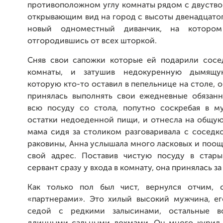
противоположном углу комнаты рядом с двуство
открывающим вид на город с высоты двенадцатог
новый одноместный диванчик, на которо
отгородившись от всех шторкой.
Сняв свои сапожки которые ей подарили сосе
комнаты, и затушив недокуренную дымящую
которую кто-то оставил в пепельнице на столе, о
принялась выполнять свои ежедневные обязанн
всю посуду со стола, попутно соскребая в м
остатки недоеденной пищи, и отнесла на общую
мама сидя за столиком разговаривала с соседк
раковины, Анна услышала много ласковых и поо
свой адрес. Поставив чистую посуду в стар
сервант сразу у входа в комнату, она принялась за
Как только пол был чист, вернулся отчим, 
«партнерами». Это хилый высокий мужчина, ег
седой с редкими залысинами, остальные в