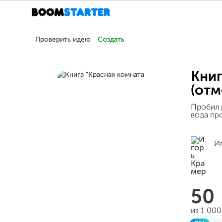
Проверить идею
Создать
Книг
(от
Пробил 
вода про
И
50
из 1 00