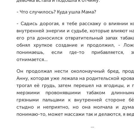
девочка встала и подошла к отчиму:
- Что случилось? Куда ушла Мама?
- Садись дорогая, я тебе расскажу о влиянии 
внутренней энергии и судьбе, которые влияют на 
его рта доносился отвратительный запах табак
обнял хрупкое создание и продолжил, - Лож
понимаешь, если где-то прибавляется, з
отнимается…
Он продолжал нести околонаучный бред, прод
Анну, которая уже лежала на родительской крова
трогал её грудь, затем перешел на ягодицы, и
мерзкими провонявшими табаком длинным
грязными пальцами к внутренней стороне бё
стыдно и неприятно, но она молчала и дума
понимаю-то, может массажи так и делаются, я ве
...