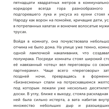
пятнадцати квадратных метров в коммунально
коридоре всегда гора разнообразного х
подгоревшего лука и уксуса из кухни стоял к
Народу как ворон на помойке, кричащие дети, 
в потрепанных халатах и вонючие волосатые муж
трусах.
Войдя в комнату, она почувствовала небольшо
отчима не было дома. На улице уже темно, комн
одной лампочкой накаливания, что создава
полумрака. Посреди комнаты стоял широкий сто
её навязанный «отец» вел переговоры со сво
партнерами». Чаще всего «переговоры» зат
поздней ночи, превращаясь в форменн
«Бизнесмены» спали на потрескавшемся желт
под которым лежали уже несколько десятиле
доски. В углу, ближе к выходу, стояла раскладная
ней была сильно истерта, а вата набитая внут
множество небольших дыр и разошедши