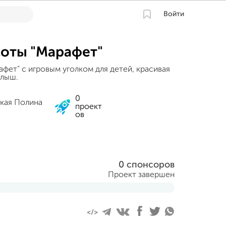
Войти
соты "Марафет"
фет" с игровым уголком для детей, красивая
алыш.
0
ская Полина
проект
ов
0 спонсоров
Проект завершен
 2022