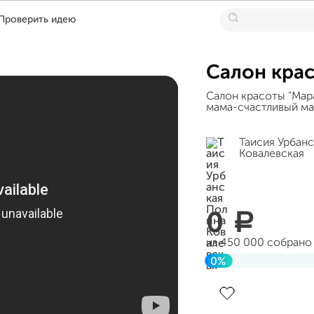
Проверить идею
Салон кра
Салон красоты "Мара
мама-счастливый м
Таисия Урбан
Ковалевская
0
a
из 450 000 собрано
0%
Завершен 11 января