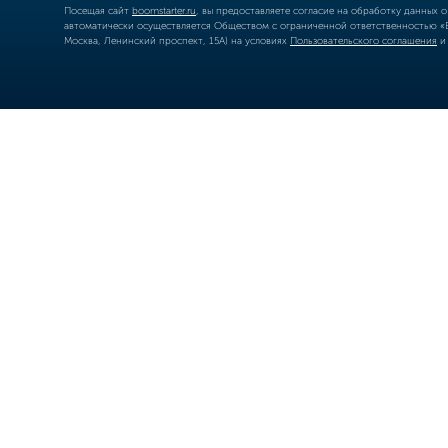
Посещая сайт
boomstarter.ru
, вы предоставляете согласие на обработку данных 
автоматически осуществляется Обществом с ограниченной ответственностью «Б
Москва, Ленинский проспект, 15А) на условиях
Пользовательского соглашения