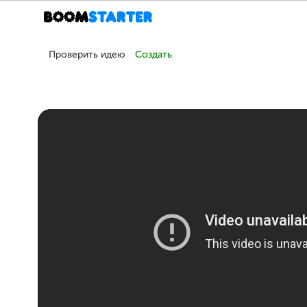
Проверить идею
Создать