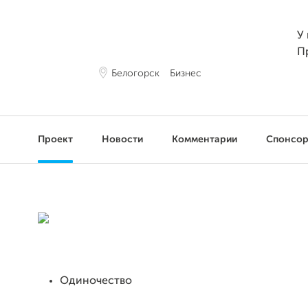
У 
П
Белогорск
Бизнес
Проект
Новости
Комментарии
Спонсо
Одиночество