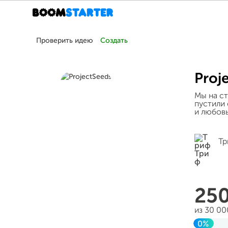
Проверить идею
Создать
Proj
Мы на ст
пустили 
и любов
Тр
25
из 30 00
0%