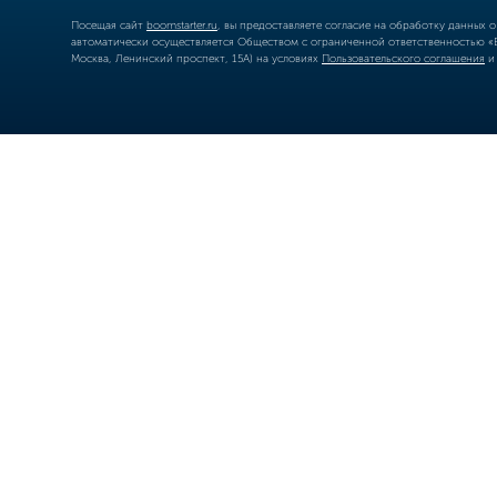
Посещая сайт
boomstarter.ru
, вы предоставляете согласие на обработку данных 
автоматически осуществляется Обществом с ограниченной ответственностью «Б
Москва, Ленинский проспект, 15А) на условиях
Пользовательского соглашения