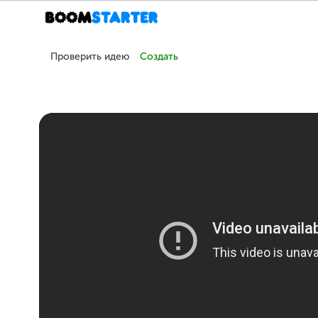
Проверить идею
Создать