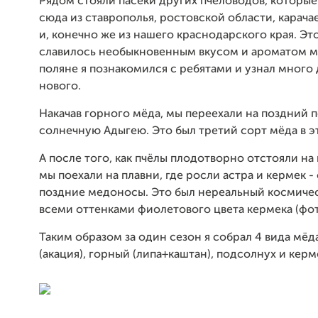
Рядом стояли пасеки других пчеловодов, которые
сюда из ставрополья, ростовской области, карача
и, конечно же из нашего краснодарского края. Эт
славилось необыкновенным вкусом и ароматом мё
поляне я познакомился с ребятами и узнал много 
нового.
Накачав горного мёда, мы переехали на поздний 
солнечную Адыгею. Это был третий сорт мёда в э
А после того, как пчёлы плодотворно отстояли на
мы поехали на плавни, где росли астра и кермек -
поздние медоносы. Это был нереальный космиче
всеми оттенками фиолетового цвета кермека (фо
Таким образом за один сезон я собрал 4 вида мёд
(акация), горный (липа+каштан), подсолнух и керм