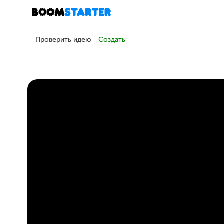
Проверить идею
Создать