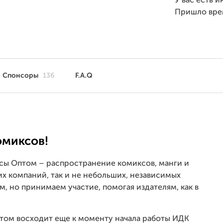
У вас есть 
Пришло вр
Спонсоры
136
F.A.Q
омиксов!
сы Оптом – распространение комиксов, манги и
их компаний, так и не небольших, независимых
м, но принимаем участие, помогая издателям, как в
том восходит еще к моменту начала работы ИДК