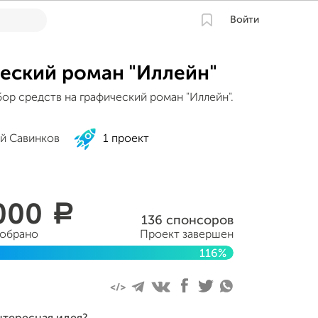
Войти
еский роман "Иллейн"
ор средств на графический роман "Иллейн".
ий Савинков
1 проект
000
a
136 спонсоров
собрано
Проект завершен
116%
0 января 2022