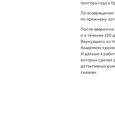
полтора года в 
По возвращении 
по прежнему хот
После аварии на 
и в течение 120 
Вернувшись из Че
Академию художе
И дальше я рабо
которых сделал 
детективных ром
сказкам.