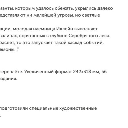
анты, которым удалось сбежать, укрылись далеко
редставляют ни малейшей угрозы, но светлые
туации, молодая наемница Иллейн выполняет
алинах, спрятанных в глубине Серебряного леса.
раслет, то это запускает такой каскад событий,
емоны..."
 переплёте. Увеличенный формат 242х318 мм, 56
издания.
 подготовили специальные художественные
.