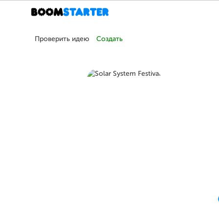
Проверить идею
Создать