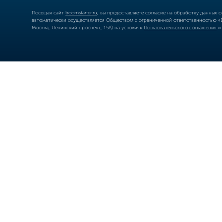
Посещая сайт
boomstarter.ru
, вы предоставляете согласие на обработку данных 
автоматически осуществляется Обществом с ограниченной ответственностью «Б
Москва, Ленинский проспект, 15А) на условиях
Пользовательского соглашения