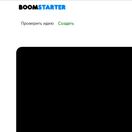
Проверить идею
Создать