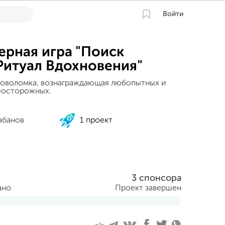
Войти
рная игра "Поиск
Ритуал Вдохновения"
ловоломка, вознаграждающая любопытных и
еосторожных.
абанов
1 проект
3 спонсора
ано
Проект завершен
реля 2022