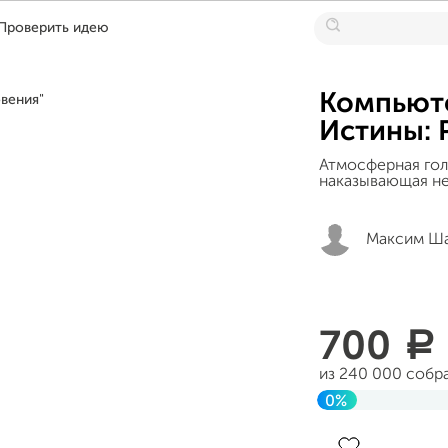
Проверить идею
Компьюте
Истины: 
Атмосферная го
наказывающая н
Максим Ш
700
a
из 240 000 собр
0%
Завершен 04 ап