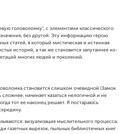
евую головоломку", с элементами классического
 значения, без другой. Эту информацию герою
тных статей, в который мистическая и истинная
стых историй, а так же становится запутаннее из-
ретаций многих людей и поколений.
головоломка становится слишком очевидной (Замок
ь сложнее, начинает казаться нелогичной и не
огда тот ее наконец решает. Я постараюсь
середину.
азываются: визуализация мыслительного процесса,
ди газетных вырезок, пыльных библиотечных книг