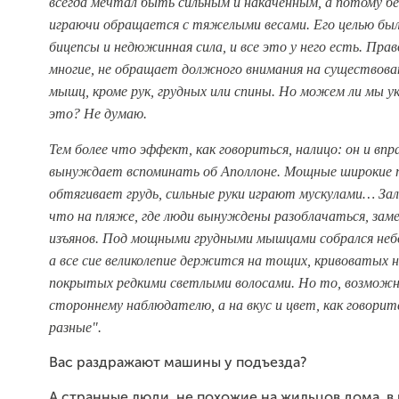
всегда мечтал быть сильным и накаченным, а потому б
играючи обращается с тяжелыми весами. Его целью бы
бицепсы и недюжинная сила, и все это у него есть. Правд
многие, не обращает должного внимания на существова
мышц, кроме рук, грудных или спины. Но можем ли мы ук
это? Не думаю.
Тем более что эффект, как говориться, налицо: он и впр
вынуждает вспоминать об Аполлоне. Мощные широкие п
обтягивает грудь, сильные руки играют мускулами… Зал
что на пляже, где люди вынуждены разоблачаться, зам
изъянов. Под мощными грудными мышцами собрался не
а все сие великолепие держится на тощих, кривоватых 
покрытых редкими светлыми волосами. Но то, возможн
стороннему наблюдателю, а на вкус и цвет, как говори
разные".
Вас раздражают машины у подъезда?
А странные люди, не похожие на жильцов дома, в