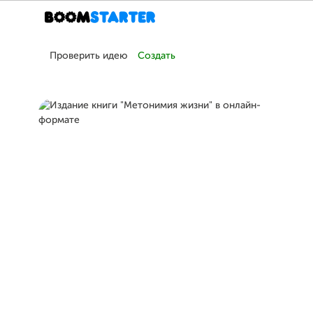
Проверить идею
Создать