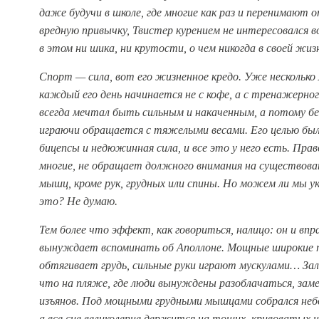
даже будучи в школе, где многие как раз и перенимают
вредную привычку, Твистер курением не интересовался во
в этом ни шика, ни крутости, о чем никогда в своей жиз
Спорт — сила, вот его жизненное кредо. Уже несколько
каждый его день начинается не с кофе, а с тренажерног
всегда мечтал быть сильным и накаченным, а потому б
играючи обращается с тяжелыми весами. Его целью бы
бицепсы и недюжинная сила, и все это у него есть. Правд
многие, не обращает должного внимания на существова
мышц, кроме рук, грудных или спины. Но можем ли мы ук
это? Не думаю.
Тем более что эффект, как говориться, налицо: он и впр
вынуждает вспоминать об Аполлоне. Мощные широкие п
обтягивает грудь, сильные руки играют мускулами… Зал
что на пляже, где люди вынуждены разоблачаться, зам
изъянов. Под мощными грудными мышцами собрался не
а все сие великолепие держится на тощих, кривоватых 