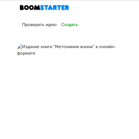
Проверить идею
Создать