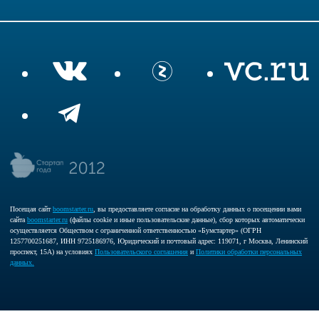
Посещая сайт
boomstarter.ru
, вы предоставляете согласие на обработку данных о посещении вами
сайта
boomstarter.ru
(файлы cookie и иные пользовательские данные), сбор которых автоматически
осуществляется Обществом с ограниченной ответственностью «Бумстартер» (ОГРН
1257700251687, ИНН 9725186976, Юридический и почтовый адрес: 119071, г Москва, Ленинский
проспект, 15А) на условиях
Пользовательского соглашения
и
Политики обработки персональных
данных.