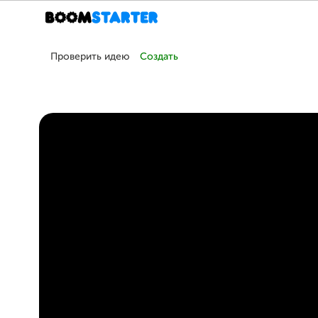
Проверить идею
Создать