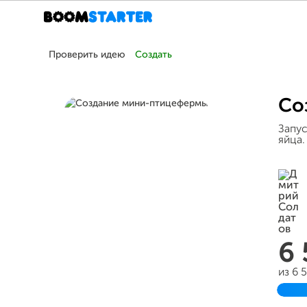
Проверить идею
Создать
Со
Запу
яйца.
6
из 6 
Зав