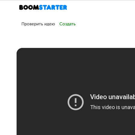
Проверить идею
Создать