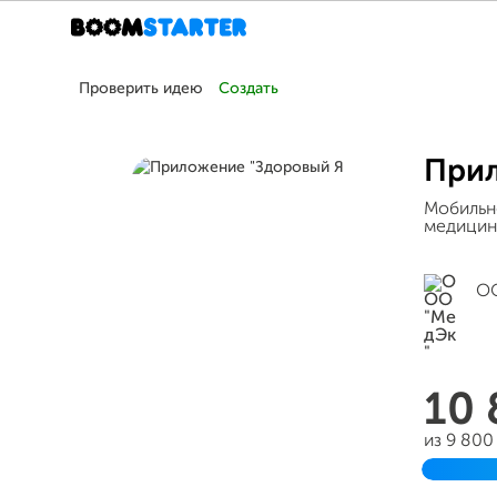
Проверить идею
Создать
Прил
Мобильн
медицин
ОО
10
из 9 800
Заверш