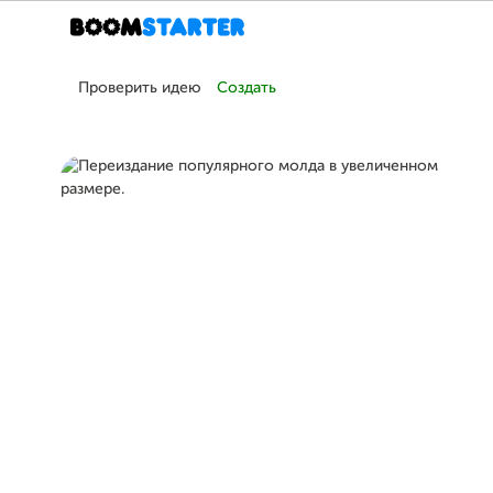
Проверить идею
Создать