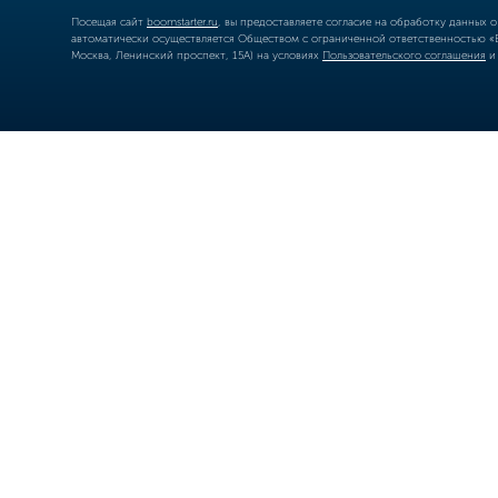
Посещая сайт
boomstarter.ru
, вы предоставляете согласие на обработку данных 
автоматически осуществляется Обществом с ограниченной ответственностью «Б
Москва, Ленинский проспект, 15А) на условиях
Пользовательского соглашения