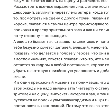
безумно хочется влезть на сцену и разглядеть все
Рассмотреть все-все выражения лиц, детали кос
декораций, заглянуть через плечо актера, когда то
то, посмотреть на сцену с другой точки, глазами
короче, оказаться в самом центре происходящего
прикован к креслу зрительного зала и как ни сили
по ту сторону – не выходит.
А еще это бывает так: ставишь ты спектакль и пон
тебе безумно хочется деталей, аллюзий, мелочей,
показать, что делается в голове у героев, что они 
в воспоминаниях, хочется показать что-то, что н
остается за кадром в любой постановке, короче го
убрать некоторую неизбежную условность и доб
жизни.
И в один прекрасный момент ты понимаешь, что 
этой жажды не надо выламывать “четвертую стену
зрителей на сцену, выпускать актеров в зал, и так 
пускаться на поиски ультраавангардизма и нырять
постановочных инноваций. Потому что всего это