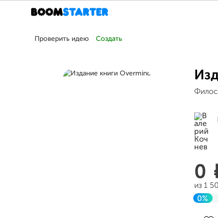
Проверить идею
Создать
Изд
Филосо
0
из 1 5
0%
Заве