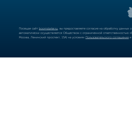
Посещая сайт
boomstarter.ru
, вы предоставляете согласие на обработку данных 
автоматически осуществляется Обществом с ограниченной ответственностью «Б
Москва, Ленинский проспект, 15А) на условиях
Пользовательского соглашения