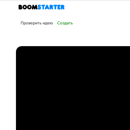
Проверить идею
Создать