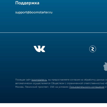
Поддержка
support@boomstarter.ru
Посещая сайт
boomstarter.ru
, вы предоставляете согласие на обработку данных 
автоматически осуществляется Обществом с ограниченной ответственностью «Б
Москва, Ленинский проспект, 15А) на условиях
Пользовательского соглашения