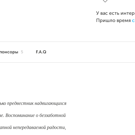
У вас есть инте
Пришло время
с
понсоры
5
F.A.Q
лько предвестник надвигающихся
ие. Воспоминание о беззаботной
запной непередаваемой радости,