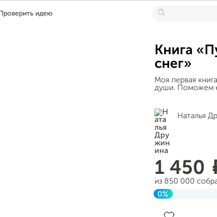
Проверить идею
Книга «П
снег»
Моя первая книг
души. Поможем е
Наталья Д
1 450
из 850 000 собр
0%
Завершен 20 ию