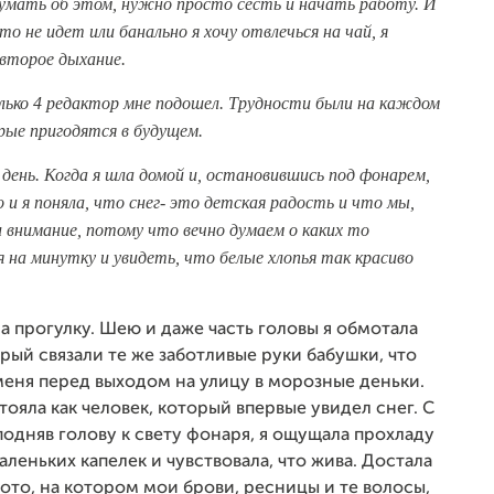
думать об этом, нужно просто сесть и начать работу. И
то не идет или банально я хочу отвлечься на чай, я
 второе дыхание.
только 4 редактор мне подошел. Трудности были на каждом
рые пригодятся в будущем.
день. Когда я шла домой и, остановившись под фонарем,
 и я поняла, что снег- это детская радость и что мы,
 внимание, потому что вечно думаем о каких то
 на минутку и увидеть, что белые хлопья так красиво
на прогулку. Шею и даже часть головы я обмотала
ый связали те же заботливые руки бабушки, что
меня перед выходом на улицу в морозные деньки.
тояла как человек, который впервые увидел снег. С
подняв голову к свету фонаря, я ощущала прохладу
аленьких капелек и чувствовала, что жива. Достала
ото, на котором мои брови, ресницы и те волосы,