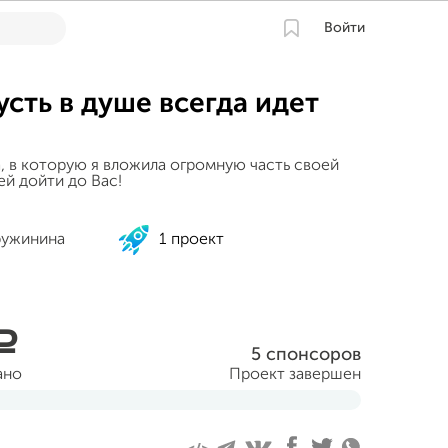
Войти
усть в душе всегда идет
а, в которую я вложила огромную часть своей
й дойти до Вас!
ружинина
1 проект
a
5 спонсоров
ано
Проект завершен
ля 2023