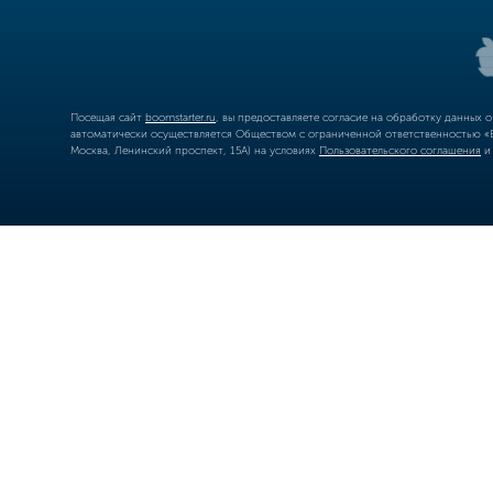
Посещая сайт
boomstarter.ru
, вы предоставляете согласие на обработку данных 
автоматически осуществляется Обществом с ограниченной ответственностью «Б
Москва, Ленинский проспект, 15А) на условиях
Пользовательского соглашения