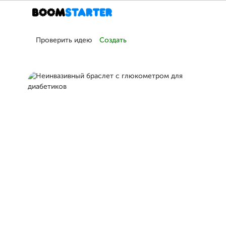
Проверить идею
Создать