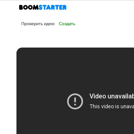
Проверить идею
Создать