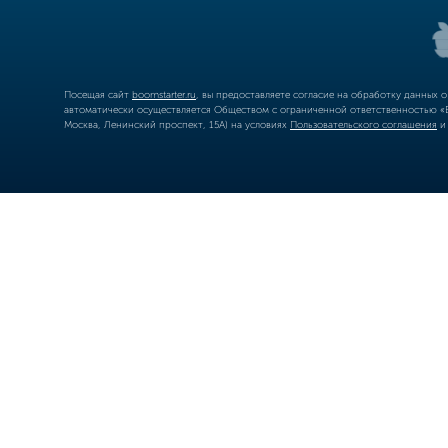
Посещая сайт
boomstarter.ru
, вы предоставляете согласие на обработку данных 
автоматически осуществляется Обществом с ограниченной ответственностью «Б
Москва, Ленинский проспект, 15А) на условиях
Пользовательского соглашения