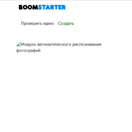
Проверить идею
Создать