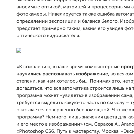
вмешательства. Корректируются только погрешно
вносимые оптикой, матрицей и процессорными 
фотокамеры. Нивелируется также ошибка автома
определении экспозиции и баланса белого. Изоб
предстает примерно таким, каким его увидел фот
оптического видоискателя.
«К сожалению, в наше время компьютерные
прог
научились распознавать изображение
, во всяком
степени, как нам хотелось бы… Понимая это, нет
догадаться, что вся автоматика строится лишь на 
программа может «увидеть» в изображении сама, 
требуется выделить какую-то часть по смыслу – т
оказывается совершенно беспомощной. Что же «
программа? Немного: лишь значения цвета для ка
и его место в изображении» (см. Сераков А., Агапо
«Photoshop CS6. Путь к мастерству, Москва, «Эксно