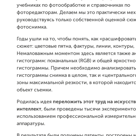
учебниках по фотообработке и справочниках по
фоторедакторам. Делаем мы это практически мех
руководствуясь только собственной оценкой сю
фотоснимка.
Годы ушли на то, чтобы понять, как «расшифрова
сюжет: цветовые пятна, фактуры, линии, контуры
Немаловажным моментом здесь является также а
гистограмм: поканальных (RGB) и общей яркостн
гистограммы. Причем необходимо анализировать,
гистограммы снимка в целом, так и «центральног
зоны максимальной резкости, в которой находит
объект съемки.
Родилась идея
переложить этот труд на искусст
интеллект
, были проведены тысячи эксперименто
использованием профессиональной измеритель
аппаратуры.
В результате были получены патенты, построены 