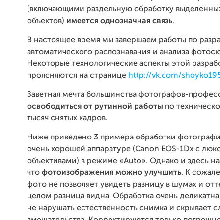
(включающими раздельную обработку выделенных
объектов)
имеется однозначная связь
.
В настоящее время мы завершаем работы по разр
автоматического распознавания и анализа фотос
Некоторые технологические аспекты этой разраб
проясняются на странице
http://vk.com/shoyko195
Заветная мечта большинства фотографов-профес
освободиться от рутинной работы
по техническо
тысяч снятых кадров.
Ниже приведено 3 примера обработки фотографий
очень хорошей аппаратуре (Canon EOS-1Dx с лю
объективами) в режиме «Auto». Однако и здесь на
что
фотоизображения можно улучшить
. К сожал
фото не позволяет увидеть разницу в шумах и отте
целом разница видна. Обработка очень деликатна,
не нарушать естественность снимка и скрывает с