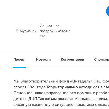
П
к
Социальное
Мурманск
предпринимательс
тво
Проект
Новости
Комментарии
Спонсо
Мы благотворительный фонд «Цитадель» Наш фон
апреля 2021 года.Территориально находимся в г.
Основное наше направление это помощь в реаби
деток с ДЦП.Так же мы оказываем помощь людям,
сложную жизненную ситуацию, помогаем одежд